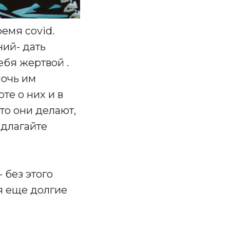
ремя covid.
ий- дать
ебя жертвой .
мочь им
те о них и в
то они делают,
едлагайте
- без этого
ся еще долгие