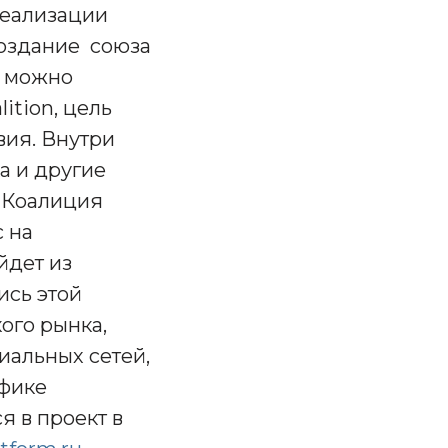
реализации
создание союза
р можно
ition, цель
вия. Внутри
а и другие
 Коалиция
 на
йдет из
ись этой
ого рынка,
иальных сетей,
ифике
я в проект в