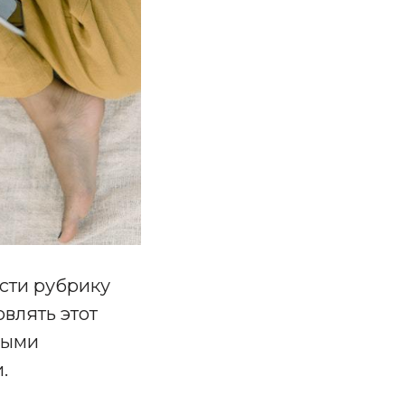
ести рубрику
овлять этот
рыми
.