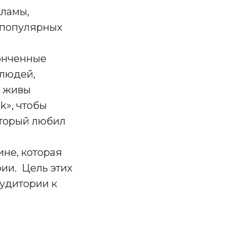
кламы,
х популярных
конченные
 людей,
и живы
k», чтобы
который любил
не, которая
рии. Цель этих
удитории к