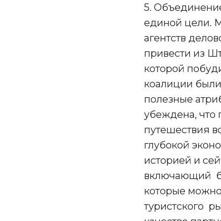
5. Объединени
единой цели. 
агентств дело
привести из Шт
которой побуд
коалиции были 
полезные атри
убеждена, что
путешествия во
глубокой экон
историей и сей
включающий бе
которые можно
туристского ры