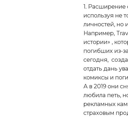
1. Расширение 
используя не т
личностей, но 
Например, Tra
истории» , кот
погибших из-з
сегодня, созда
отдать дань ув
комиксы и поги
А в 2019 они 
любила петь, н
рекламных кам
страховым про