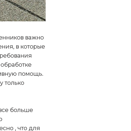
венников важно
ения, в которые
требования
 обработке
тивную помощь.
у только
 все больше
о
сно , что для