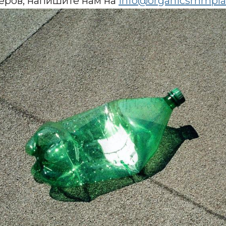
неров, напишите нам на
info@organicsmmpla