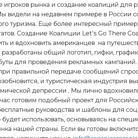
е игроков рынка и создание коалиций для 
Мы видели на недавнем примере в России 
вого туризма. Еще более интересный приме
атов. Создание Коалиции Let's Go There Coal
ить и вдохновить американцев на путешест
разработаны общий логотип, гифки, график
буты для проведения рекламных кампаний.
 при правильной передаче сообщений спрос
зобновится, и туристическая индустрия вы
омической депрессии . Мы лично вдохновил
час готовим подобный проект для Российск
сплатные руководства и шаблоны для соц
 будет использовать, основываясь на спец
нка нашей страны. Если вы готовы включитс