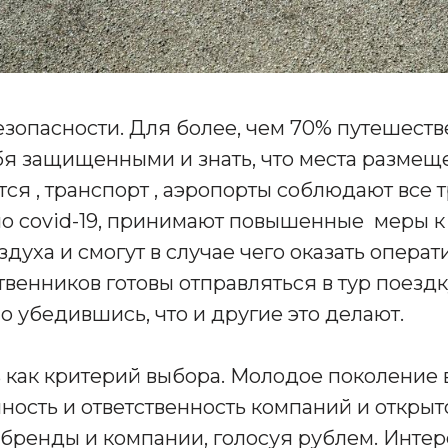
езопасности. Для более, чем 70% путешест
бя защищенными и знать, что места размещ
ся , транспорт , аэропорты соблюдают все 
по covid-19, принимают повышенные меры к
духа и смогут в случае чего оказать опера
венников готовы отправляться в тур поездк
 убедившись, что и другие это делают.
ь как критерий выбора. Молодое поколение
ность и ответственность компаний и открыт
ренды и компании, голосуя рублем. Интере