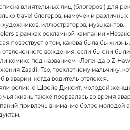
списка влиятельных лиц (блогеров ) для ре
олько travel блогеров, мамочек и различны
и художников, иллюстраторов, музыкантов.
velers в рамках рекламной кампании «Неза
орая повествует о том, какова была бы жизнь
а отвлеченного вождения, если бы они был
ли комикс под названием «Легенда о Z-Haw
ажения Zaadii Tso, трехлетнему мальчику, 
б в аварии, когда водитель отвлекся.
сняли ролик о Шрейе Диксит, молодой женщи
о чья жизнь также прервалась во время ава
паний привлечь внимание более молодой а
дуктам.