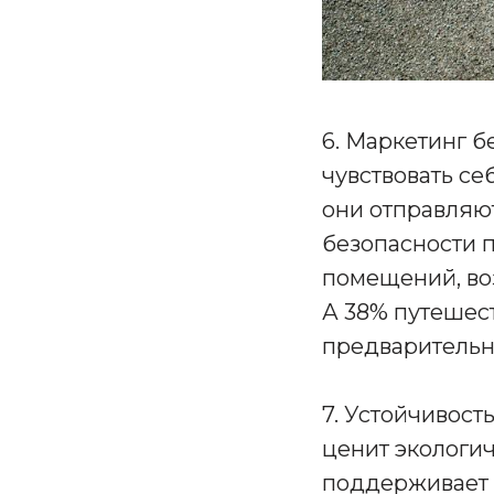
6. Маркетинг б
чувствовать се
они отправляют
безопасности 
помещений, воз
А 38% путешест
предварительно
7. Устойчивост
ценит экологич
поддерживает б