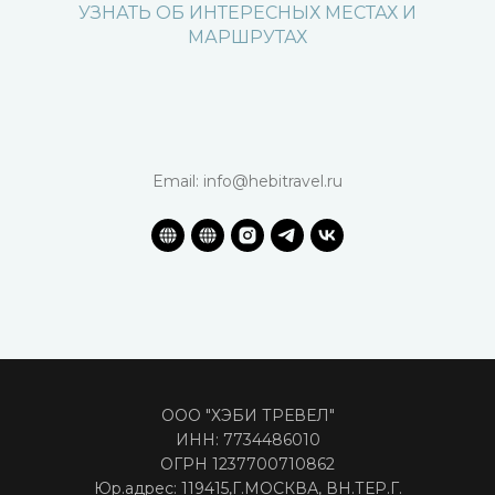
УЗНАТЬ ОБ ИНТЕРЕСНЫХ МЕСТАХ И
МАРШРУТАХ
Email: info@hebitravel.ru
ООО "ХЭБИ ТРЕВЕЛ"
ИНН: 7734486010
ОГРН 1237700710862
Юр.адрес: 119415,Г.МОСКВА, ВН.ТЕР.Г.