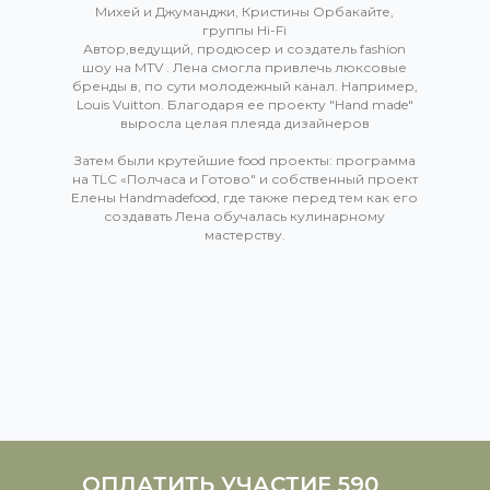
Михей и Джуманджи, Кристины Орбакайте,
группы Hi-Fi
Автор,ведущий, продюсер и создатель fashion
шоу на MTV . Лена смогла привлечь люксовые
бренды в, по сути молодежный канал. Например,
Louis Vuitton. Благодаря ее проекту "Hand made"
выросла целая плеяда дизайнеров
Затем были крутейшие food проекты: программа
на TLC «Полчаса и Готово" и собственный проект
Елены Handmadefood, где также перед тем как его
создавать Лена обучалась кулинарному
мастерству.
ОПЛАТИТЬ УЧАСТИЕ 590