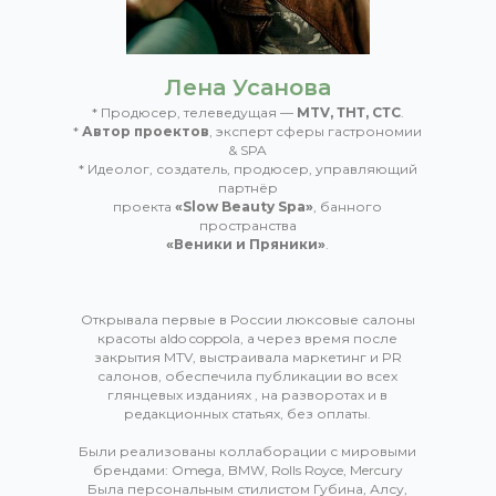
Лена Усанова
* Продюсер, телеведущая —
MTV, ТНТ, CТС
.
*
Автор проектов
, эксперт сферы гастрономии
& SPA
* Идеолог, создатель, продюсер, управляющий
партнёр
проекта
«Slow Beauty Spa»
, банного
пространства
«Веники и Пряники»
.
Открывала первые в России люксовые салоны
красоты aldo coppola, а через время после
закрытия MTV, выстраивала маркетинг и PR
салонов, обеспечила публикации во всех
глянцевых изданиях , на разворотах и в
редакционных статьях, без оплаты.
Были реализованы коллаборации с мировыми
брендами: Omega, BMW, Rolls Royce, Mercury
Была персональным стилистом Губина, Алсу,