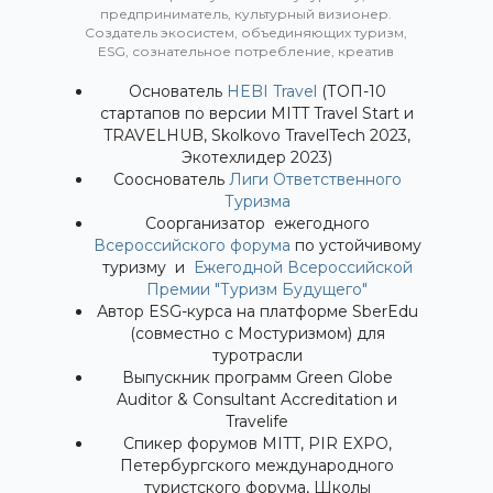
предприниматель, культурный визионер.
Создатель экосистем, объединяющих туризм,
ESG, сознательное потребление, креатив
Основатель
HEBI Travel
(ТОП-10
стартапов по версии MITT Travel Start и
TRAVELHUB, Skolkovo TravelTech 2023,
Экотехлидер 2023)
Сооснователь
Лиги Ответственного
Туризма
Соорганизатор ежегодного
Всероссийского форума
по устойчивому
туризму и
Ежегодной Всероссийской
Премии "Туризм Будущего"
Автор ESG-курса на платформе SberEdu
(совместно с Мостуризмом) для
туротрасли
Выпускник программ Green Globe
Auditor & Consultant Accreditation и
Travelife
Спикер форумов MITT, PIR EXPO,
Петербургского международного
туристского форума, Школы