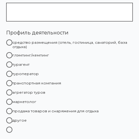
Профиль деятельности
средство размещения (отель, гостиница, санаторий, база
отдыха)
глэмпинг/кемпинг
турагент
туроператор
транспортная компания
агрегатор туров
маркетолог
продажа товаров и снаряжения для отдыха
другое