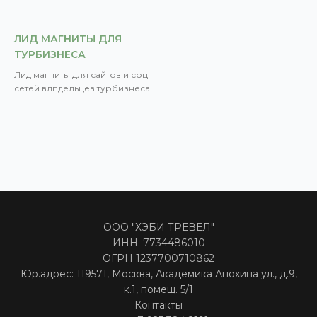
ЛИД МАГНИТЫ ДЛЯ
ТУРБИЗНЕСА
Лид магниты для сайтов и соц
сетей влпдельцев турбизнеса
ООО "ХЭБИ ТРЕВЕЛ"
ИНН: 7734486010
ОГРН 1237700710862
Юр.адрес: 119571, Москва, Академика Анохина ул., д.9,
к.1, помещ. 5/1
Контакты